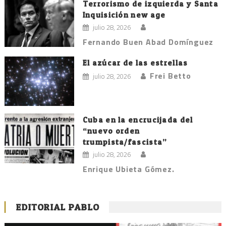
Terrorismo de izquierda y Santa
Inquisición new age
julio 28, 2026
Fernando Buen Abad Domínguez
El azúcar de las estrellas
Frei Betto
julio 28, 2026
Cuba en la encrucijada del
“nuevo orden
trumpista/fascista”
julio 28, 2026
Enrique Ubieta Gómez.
EDITORIAL PABLO