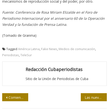
mecanismos de reproducción social y del poder, por otro.
Fuente: Conferencia de Rosa Miriam Elizalde en el Foro de
Periodismo Internacional por el aniversario 60 de la Operación
Verdad y la fundación de Prensa Latina.
(Tomado de Granma)
Tagged
América Latina
,
Fake News
,
Medios de comunicación
,
Periodistas
,
TeleSur
Redacción Cubaperiodistas
Sitio de la Unión de Periodistas de Cuba
Navegación
Comienza diplomado de superación para profesionales de los medios santiagueros
Las nuevas tecnologías obligan a formar profesionales integrales en la radio cubana
de