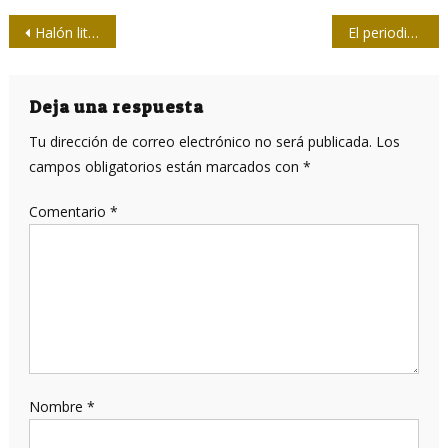
Navegación
Halón literario de periodista deportivo en Ciego de Ávila
El periodismo de izquierda en tiempos de derecha
de
entradas
Deja una respuesta
Tu dirección de correo electrónico no será publicada.
Los
campos obligatorios están marcados con
*
Comentario
*
Nombre
*