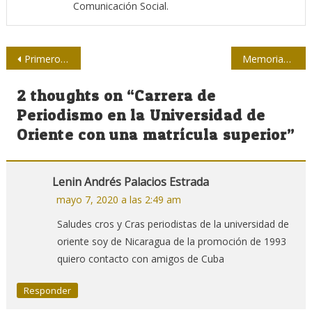
Comunicación Social.
Navegación
Primero alfabetizadora, luego periodista
Memorias, voces, palabras… de los sobrevivientes
de
2 thoughts on “
Carrera de
entradas
Periodismo en la Universidad de
Oriente con una matrícula superior
”
Lenin Andrés Palacios Estrada
mayo 7, 2020 a las 2:49 am
Saludes cros y Cras periodistas de la universidad de
oriente soy de Nicaragua de la promoción de 1993
quiero contacto con amigos de Cuba
Responder