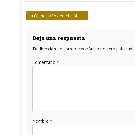
Navegación
Quince años en el dial camagüeyano
de
entradas
Deja una respuesta
Tu dirección de correo electrónico no será publicada
Comentario
*
Nombre
*