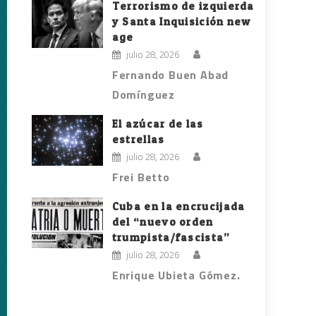
Terrorismo de izquierda
y Santa Inquisición new
age
julio 28, 2026
Fernando Buen Abad
Domínguez
El azúcar de las
estrellas
julio 28, 2026
Frei Betto
Cuba en la encrucijada
del “nuevo orden
trumpista/fascista”
julio 28, 2026
Enrique Ubieta Gómez.