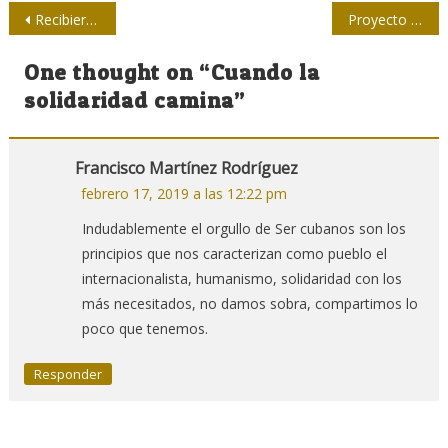
Navegación
Recibieron periodistas de Las Tunas Premio Pequeña Pantalla
Proyecto cultural Nuestra historia en la Revolución
de
One thought on “
Cuando la
entradas
solidaridad camina
”
Francisco Martínez Rodríguez
febrero 17, 2019 a las 12:22 pm
Indudablemente el orgullo de Ser cubanos son los
principios que nos caracterizan como pueblo el
internacionalista, humanismo, solidaridad con los
más necesitados, no damos sobra, compartimos lo
poco que tenemos.
Responder