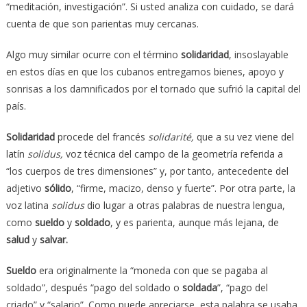
“meditación, investigación”. Si usted analiza con cuidado, se dará
cuenta de que son parientas muy cercanas.
Algo muy similar ocurre con el término
solidaridad
, insoslayable
en estos días en que los cubanos entregamos bienes, apoyo y
sonrisas a los damnificados por el tornado que sufrió la capital del
país.
Solidaridad
procede del francés
solidarité,
que a su vez viene del
latín
solidus,
voz técnica del campo de la geometría referida a
“los cuerpos de tres dimensiones” y, por tanto, antecedente del
adjetivo
sólido
, “firme, macizo, denso y fuerte”. Por otra parte, la
voz latina
solidus
dio lugar a otras palabras de nuestra lengua,
como
sueldo
y
soldado
, y es parienta, aunque más lejana, de
salud
y
salvar.
Sueldo
era originalmente la “moneda con que se pagaba al
soldado”, después “pago del soldado o
soldada
”, “pago del
criado” y “salario”. Como puede apreciarse, esta palabra se usaba