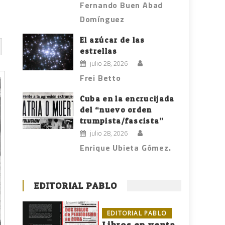
Fernando Buen Abad
Domínguez
El azúcar de las
estrellas
julio 28, 2026
Frei Betto
Cuba en la encrucijada
del “nuevo orden
trumpista/fascista”
julio 28, 2026
Enrique Ubieta Gómez.
EDITORIAL PABLO
EDITORIAL PABLO
Libros en venta