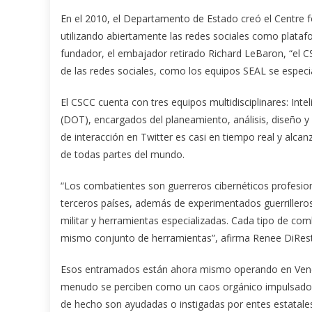
En el 2010, el Departamento de Estado creó el Centre 
utilizando abiertamente las redes sociales como plataf
fundador, el embajador retirado Richard LeBaron, “el CS
de las redes sociales, como los equipos SEAL se especial
El CSCC cuenta con tres equipos multidisciplinares: Inte
(DOT), encargados del planeamiento, análisis, diseño y
de interacción en Twitter es casi en tiempo real y alca
de todas partes del mundo.
“Los combatientes son guerreros cibernéticos profesi
terceros países, además de experimentados guerrilleros
militar y herramientas especializadas. Cada tipo de com
mismo conjunto de herramientas”, afirma Renee DiResta
Esos entramados están ahora mismo operando en Vene
menudo se perciben como un caos orgánico impulsado p
de hecho son ayudadas o instigadas por entes estatales 