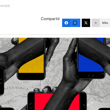
ent(0)
Compartir
Más
0