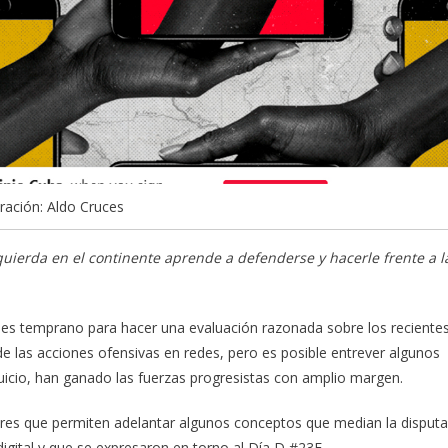
tración: Aldo Cruces
quierda en el continente aprende a defenderse y hacerle frente a l
 es temprano para hacer una evaluación razonada sobre los reciente
e las acciones ofensivas en redes, pero es posible entrever algunos
 juicio, han ganado las fuerzas progresistas con amplio margen.
res que permiten adelantar algunos conceptos que median la disputa
digital y que se expresaron en torno al Día D #23F.