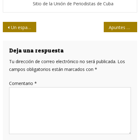
Sitio de la Unión de Periodistas de Cuba
Navegación
Un espacio para Adelante en la fiesta de las letras
Apuntes preliminares sobre la guerra en las redes contra Venezuela
de
entradas
Deja una respuesta
Tu dirección de correo electrónico no será publicada.
Los
campos obligatorios están marcados con
*
Comentario
*