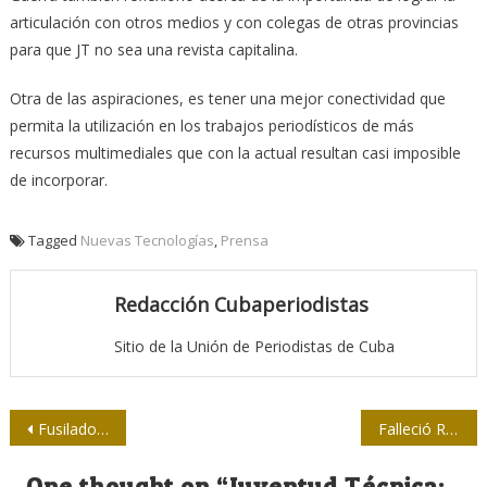
articulación con otros medios y con colegas de otras provincias
para que JT no sea una revista capitalina.
Otra de las aspiraciones, es tener una mejor conectividad que
permita la utilización en los trabajos periodísticos de más
recursos multimediales que con la actual resultan casi imposible
de incorporar.
Tagged
Nuevas Tecnologías
,
Prensa
Redacción Cubaperiodistas
Sitio de la Unión de Periodistas de Cuba
Navegación
Fusilados, y redivivos (+ galería de fotos y trailer de Inocencia)
Falleció Rigoberto López, director de cine cubano
de
One thought on “
Juventud Técnica: