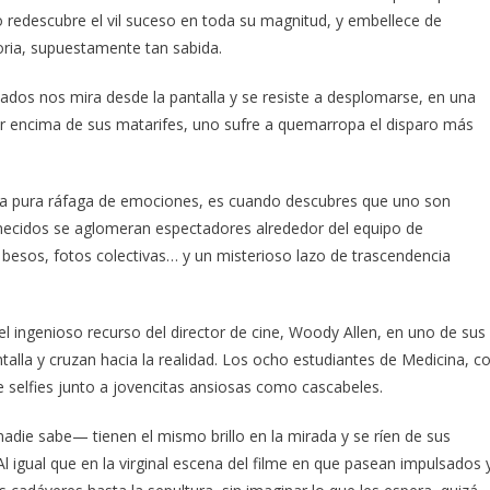
o redescubre el vil suceso en toda su magnitud, y embellece de
oria, supuestamente tan sabida.
timados nos mira desde la pantalla y se resiste a desplomarse, en una
d por encima de sus matarifes, uno sufre a quemarropa el disparo más
 a pura ráfaga de emociones, es cuando descubres que uno son
remecidos se aglomeran espectadores alrededor del equipo de
 besos, fotos colectivas… y un misterioso lazo de trascendencia
 ingenioso recurso del director de cine, Woody Allen, en uno de sus
antalla y cruzan hacia la realidad. Los ocho estudiantes de Medicina, c
 selfies junto a jovencitas ansiosas como cascabeles.
nadie sabe— tienen el mismo brillo en la mirada y se ríen de sus
l igual que en la virginal escena del filme en que pasean impulsados 