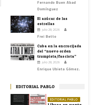
Fernando Buen Abad
Domínguez
El azúcar de las
estrellas
julio 28, 2026
Frei Betto
Cuba en la encrucijada
del “nuevo orden
trumpista/fascista”
julio 28, 2026
Enrique Ubieta Gómez.
EDITORIAL PABLO
EDITORIAL PABLO
Libros en venta