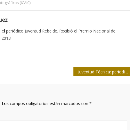
tográficos (ICAIC)
uez
 el periódico Juventud Rebelde. Recibió el Premio Nacional de
l 2013.
Juventud Técnica: periodismo por el camino de la ciencia
.
Los campos obligatorios están marcados con
*