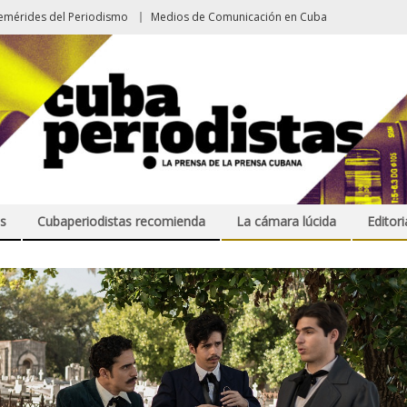
emérides del Periodismo
Medios de Comunicación en Cuba
s
Cubaperiodistas recomienda
La cámara lúcida
Editori