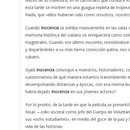
felices de su travesura, en el carromato que conduce los
esta tarde se monten en una guagua repleta de tropiez
Nada, que «ellos hubieran sido como nosotros, nosotro
Cuando
Inocencia
se exhiba masivamente en las salas 
memoria histórica del cubano se enriquecerá como solo
magistrales. Cuando ese último inocente, resistiéndose
y disparándoles a su más tierna convicción patria, no
cubano.
Ojalá
Inocencia
convoque a maestros, historiadores, com
cuestionarnos de qué manera estamos transmitiendo ese
desempolvando distancias y épocas, con esa misma ilusi
habrá dejado
Inocencia
en sus jóvenes actores?
Por lo pronto, de la tarde en que la película se presen
Noas —odio visceral como jefe del Cuerpo de Voluntari
sus «ocho estudiantes», en medio del goce de la paz y la
vida de las historias.