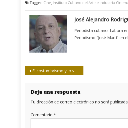
Tagged
Cine
,
Instituto Cubano del Arte e Industria Cinema
José Alejandro Rodrig
Periodista cubano. Labora en
Periodismo “José Martí” en e
Navegación
El costumbrismo y lo vernáculo, ausencias a dirimir
de
entradas
Deja una respuesta
Tu dirección de correo electrónico no será publicada
Comentario
*