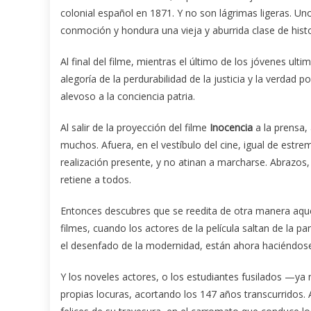
colonial español en 1871. Y no son lágrimas ligeras. Un
conmoción y hondura una vieja y aburrida clase de hist
Al final del filme, mientras el último de los jóvenes ul
alegoría de la perdurabilidad de la justicia y la verda
alevoso a la conciencia patria.
Al salir de la proyección del filme
Inocencia
a la prensa,
muchos. Afuera, en el vestíbulo del cine, igual de est
realización presente, y no atinan a marcharse. Abrazos,
retiene a todos.
Entonces descubres que se reedita de otra manera aquel
filmes, cuando los actores de la película saltan de la p
el desenfado de la modernidad, están ahora haciéndose
Y los noveles actores, o los estudiantes fusilados —ya 
propias locuras, acortando los 147 años transcurridos. A