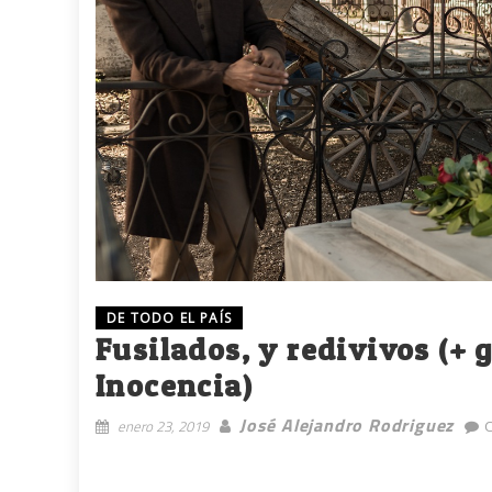
DE TODO EL PAÍS
Fusilados, y redivivos (+ g
Inocencia)
José Alejandro Rodriguez
enero 23, 2019