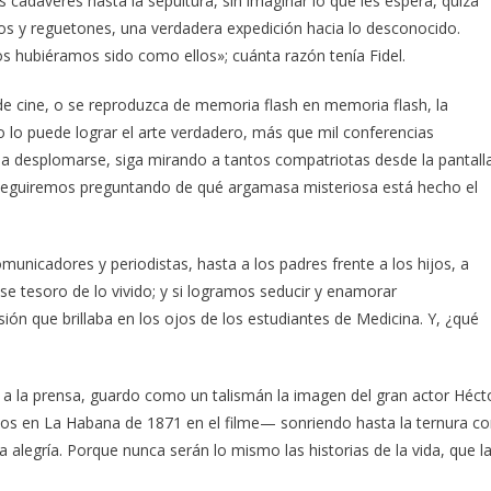
 cadáveres hasta la sepultura, sin imaginar lo que les espera, quizá
os y reguetones, una verdadera expedición hacia lo desconocido.
s hubiéramos sido como ellos»; cuánta razón tenía Fidel.
de cine, o se reproduzca de memoria flash en memoria flash, la
 lo puede lograr el arte verdadero, más que mil conferencias
 a desplomarse, siga mirando a tantos compatriotas desde la pantall
s seguiremos preguntando de qué argamasa misteriosa está hecho el
unicadores y periodistas, hasta a los padres frente a los hijos, a
 tesoro de lo vivido; y si logramos seducir y enamorar
ón que brillaba en los ojos de los estudiantes de Medicina. Y, ¿qué
tó a la prensa, guardo como un talismán la imagen del gran actor Héct
os en La Habana de 1871 en el filme— sonriendo hasta la ternura c
 alegría. Porque nunca serán lo mismo las historias de la vida, que l