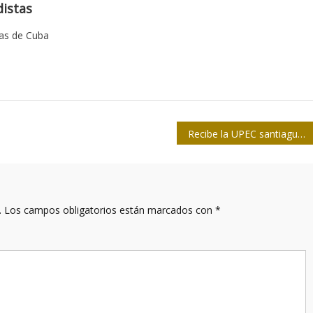
istas
tas de Cuba
Recibe la UPEC santiaguera a nuevos estudiantes de Periodismo
.
Los campos obligatorios están marcados con
*