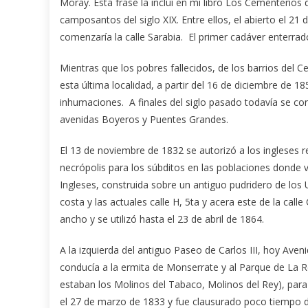
Moray. Esta frase la incluí en mi libro Los Cementeri
camposantos del siglo XIX. Entre ellos, el abierto el 2
comenzaría la calle Sarabia. El primer cadáver enterrado
Mientras que los pobres fallecidos, de los barrios de
esta última localidad, a partir del 16 de diciembre de 
inhumaciones. A finales del siglo pasado todavía se c
avenidas Boyeros y Puentes Grandes.
El 13 de noviembre de 1832 se autorizó a los ingleses re
necrópolis para los súbditos en las poblaciones donde v
Ingleses, construida sobre un antiguo pudridero de los 
costa y las actuales calle H, 5ta y acera este de la ca
ancho y se utilizó hasta el 23 de abril de 1864.
A la izquierda del antiguo Paseo de Carlos III, hoy Aveni
conducía a la ermita de Monserrate y al Parque de La R
estaban los Molinos del Tabaco, Molinos del Rey), para 
el 27 de marzo de 1833 y fue clausurado poco tiempo 