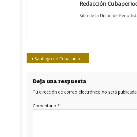
Redacción Cubaperiod
Sitio de la Unión de Periodis
Navegación
Santiago de Cuba: un paso adelante en la discusión del proyecto de Código de Ética de la Upec
de
entradas
Deja una respuesta
Tu dirección de correo electrónico no será publicada
Comentario
*