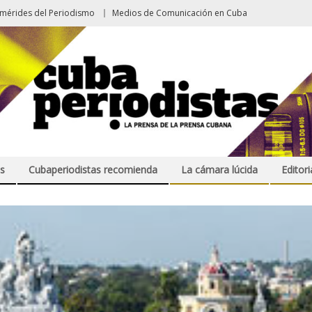
emérides del Periodismo
Medios de Comunicación en Cuba
s
Cubaperiodistas recomienda
La cámara lúcida
Editori