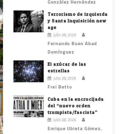
González Hernández
Terrorismo de izquierda
y Santa Inquisición new
age
julio 28, 2026
Fernando Buen Abad
Domínguez
El azúcar de las
estrellas
julio 28, 2026
Frei Betto
Cuba en la encrucijada
del “nuevo orden
trumpista/fascista”
julio 28, 2026
Enrique Ubieta Gómez.