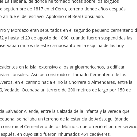
os de La Habana, de donde he tomado notas sobre los exiguos
1 de septiembre de 1817 en el Cerro, terreno donde años después
 allí fue el del esclavo Apolonio del Real Consulado.
l Cerro y Mordazo eran sepultados en el segundo pequeño cementerio 
1852 y hasta el 20 de agosto de 1860, cuando fueron suspendidas las
onservaban muros de este camposanto en la esquina de las hoy
sidentes en la Isla, extensivo a los angloamericanos, a edificar
ivían cónsules. Así fue construido el llamado Cementerio de los
Uveros, en el camino hacia el río la Chorrera o Almendares, entre la
lle G, Vedado. Ocupaba un terrero de 200 metros de largo por 150 de
da Salvador Allende, entre la Calzada de la Infanta y la vereda que
equena, se hallaba un terreno de la estancia de Aróstegui (donde
construir el Cementerio de los Molinos, que ofreció el primer servici
después, en cuyo sitio fueron inhumados 451 cadáveres.