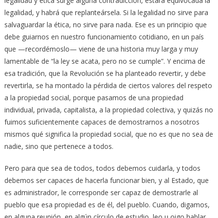
legalidad y ética surge alguna contradicción, estará equivocada la
legalidad, y habrá que replanteársela. Si la legalidad no sirve para
salvaguardar la ética, no sirve para nada. Ese es un principio que
debe guiarnos en nuestro funcionamiento cotidiano, en un país
que —recordémoslo— viene de una historia muy larga y muy
lamentable de “la ley se acata, pero no se cumple”. Y encima de
esa tradición, que la Revolución se ha planteado revertir, y debe
revertirla, se ha montado la pérdida de ciertos valores del respeto
a la propiedad social, porque pasamos de una propiedad
individual, privada, capitalista, a la propiedad colectiva, y quizás no
fuimos suficientemente capaces de demostrarnos a nosotros
mismos qué significa la propiedad social, que no es que no sea de
nadie, sino que pertenece a todos.
Pero para que sea de todos, todos debemos cuidarla, y todos
debemos ser capaces de hacerla funcionar bien, y al Estado, que
es administrador, le corresponde ser capaz de demostrarle al
pueblo que esa propiedad es de él, del pueblo. Cuando, digamos,
en alguna reunión, en algún círculo de estudio, leo u oigo hablar