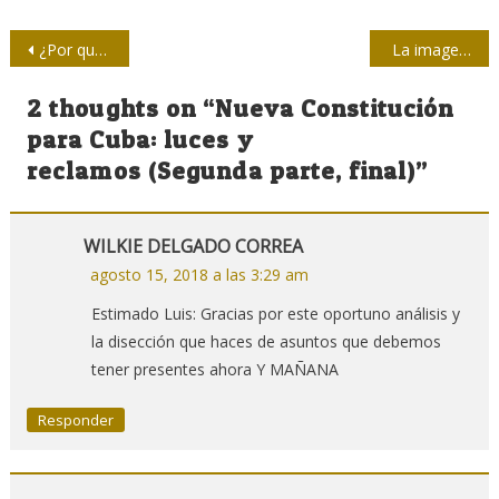
Navegación
¿Por qué Madre de la Patria?
La imagen que nos acompaña
de
2 thoughts on “
Nueva Constitución
entradas
para Cuba: luces y
reclamos (Segunda parte, final)
”
WILKIE DELGADO CORREA
agosto 15, 2018 a las 3:29 am
Estimado Luis: Gracias por este oportuno análisis y
la disección que haces de asuntos que debemos
tener presentes ahora Y MAÑANA
Responder