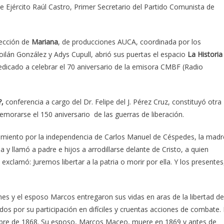
de Ejército Raúl Castro, Primer Secretario del Partido Comunista de
ección de
Mariana
, de producciones AUCA, coordinada por los
oilán González y Adys Cupull, abrió sus puertas el espacio
La Historia
edicado a celebrar el 70 aniversario de la emisora CMBF (Radio
?,
conferencia a cargo del Dr. Felipe del J. Pérez Cruz, constituyó otra
morarse el 150 aniversario de las guerras de liberación.
miento por la independencia de Carlos Manuel de Céspedes, la madr
 y llamó a padre e hijos a arrodillarse delante de Cristo, a quien
exclamó: Juremos libertar a la patria o morir por ella. Y los presentes
nes y el esposo Marcos entregaron sus vidas en aras de la libertad de
os por su participación en difíciles y cruentas acciones de combate. 
mbre de 1868. Su esposo, Marcos Maceo, muere en 1869 y antes de