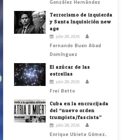
González Hernández
Terrorismo de izquierda
y Santa Inquisición new
age
julio 28, 2026
Fernando Buen Abad
Domínguez
El azúcar de las
estrellas
julio 28, 2026
Frei Betto
Cuba en la encrucijada
del “nuevo orden
trumpista/fascista”
julio 28, 2026
Enrique Ubieta Gómez.