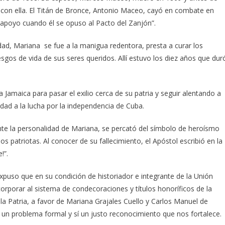
o con ella. El Titán de Bronce, Antonio Maceo, cayó en combate en
su apoyo cuando él se opuso al Pacto del Zanjón”.
dad, Mariana se fue a la manigua redentora, presta a curar los
esgos de vida de sus seres queridos. Allí estuvo los diez años que dur
Jamaica para pasar el exilio cerca de su patria y seguir alentando a
idad a la lucha por la independencia de Cuba.
ante la personalidad de Mariana, se percató del símbolo de heroísmo
s patriotas. Al conocer de su fallecimiento, el Apóstol escribió en la
!”.
 expuso que en su condición de historiador e integrante de la Unión
rporar al sistema de condecoraciones y títulos honoríficos de la
la Patria, a favor de Mariana Grajales Cuello y Carlos Manuel de
es un problema formal y sí un justo reconocimiento que nos fortalece.