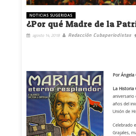
NOTICIAS SUGERIDAS
¿Por qué Madre de la Patr
Redacción Cubaperiodistas
agosto 14, 2018
Por Ángela
La Historia
aniversario
años del ini
Unión de Hi
Celebrado e
Grajales, m