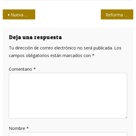
Navegación
Nueva Constitución para Cuba: luces y reclamos (Segunda parte, final)
Reforma constitucional, periodismo y consenso: trinidad provocadora (+ vídeo)
de
entradas
Deja una respuesta
Tu dirección de correo electrónico no será publicada.
Los
campos obligatorios están marcados con
*
Comentario
*
Nombre
*