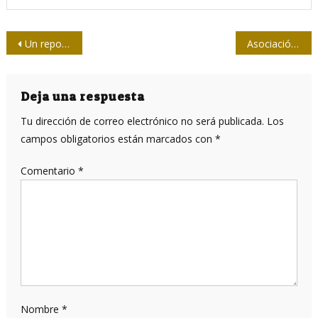
Navegación
Un reportero en busca de un corazón herido
Asociación Hermanos Saíz: Desde el presente, por el futuro
de
entradas
Deja una respuesta
Tu dirección de correo electrónico no será publicada.
Los
campos obligatorios están marcados con
*
Comentario
*
Nombre
*