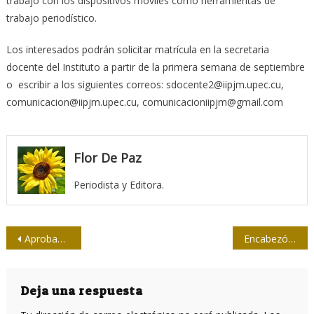
trabajo con los dispositivos móviles como herramientas de
trabajo periodístico.
Los interesados podrán solicitar matrícula en la secretaria
docente del Instituto a partir de la primera semana de septiembre
o escribir a los siguientes correos: sdocente2@iipjm.upec.cu,
comunicacion@iipjm.upec.cu, comunicacioniipjm@gmail.com
Flor De Paz
Periodista y Editora.
Navegación
Aprobado proyecto de reforma constitucional
Encabezó Raúl acto provincial en Segundo Frente por aniversario 65 del Moncada
de
entradas
Deja una respuesta