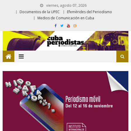
viernes, agosto 07, 2026
Documentos de la UPEC
Efemérides del Periodismo
Medios de Comunicación en Cuba