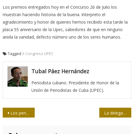
Los premios entregados hoy en el Concurso 26 de Julio los
muestran haciendo historia de la buena. Interpreto el
agradecimiento y honor de quienes hemos recibido esta tarde la
placa 55 aniversario de la Upec, sabedores de que en ninguno
anida la vanidad, defecto número uno de los seres humanos.
Tagged
X Congreso UPEC
Tubal Páez Hernández
Periodista cubano. Presidente de Honor de la
Unión de Periodistas de Cuba (UPEC).
Navegación
Los periodistas también celebran al ritmo del fuego caribeño
La delegación santiaguera al X Congreso ya tiene listas las maletas
de