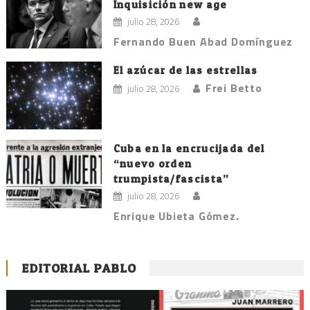
Inquisición new age
julio 28, 2026
Fernando Buen Abad Domínguez
El azúcar de las estrellas
Frei Betto
julio 28, 2026
Cuba en la encrucijada del
“nuevo orden
trumpista/fascista”
julio 28, 2026
Enrique Ubieta Gómez.
EDITORIAL PABLO