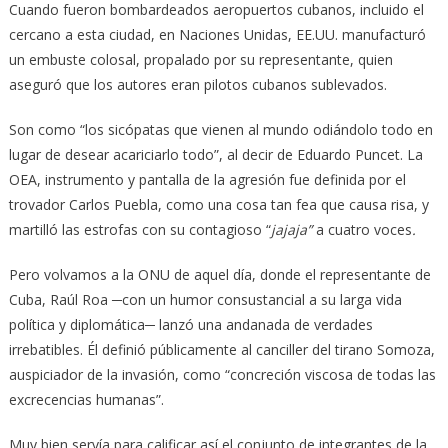
Cuando fueron bombardeados aeropuertos cubanos, incluido el
cercano a esta ciudad, en Naciones Unidas, EE.UU. manufacturó
un embuste colosal, propalado por su representante, quien
aseguró que los autores eran pilotos cubanos sublevados.
Son como “los sicópatas que vienen al mundo odiándolo todo en
lugar de desear acariciarlo todo”, al decir de Eduardo Puncet. La
OEA, instrumento y pantalla de la agresión fue definida por el
trovador Carlos Puebla, como una cosa tan fea que causa risa, y
martilló las estrofas con su contagioso “
jajaja”
a cuatro voces
.
Pero volvamos a la ONU de aquel día, donde el representante de
Cuba, Raúl Roa ─con un humor consustancial a su larga vida
política y diplomática─ lanzó una andanada de verdades
irrebatibles. Él definió públicamente al canciller del tirano Somoza,
auspiciador de la invasión, como “concreción viscosa de todas las
excrecencias humanas”.
Muy bien servía para calificar así el conjunto de integrantes de la