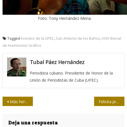
Foto: Tony Hernández Mena.
Tagged
Eventos de la UPEC
,
San Antonio de los Baños
,
XXIV Bienal
de Humorismo Gráfico
Tubal Páez Hernández
Periodista cubano. Presidente de Honor de la
Unión de Periodistas de Cuba (UPEC).
Navegación
Más hermanos que nunca
Felicita presidente de la Upec a la Asociación de Periodistas de Vietnam por su aniversario 75
de
entradas
Deja una respuesta