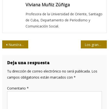
Viviana Muñiz Zúñiga
Profesora de la Universidad de Oriente, Santiago
de Cuba, Departamento de Periodismo y
Comunicación Social.
Navegación
Nuestra causa no ha variado en esencia, pero sí en dimensión
Los grandes desafíos del periodismo cubano
de
entradas
Deja una respuesta
Tu dirección de correo electrónico no será publicada.
Los
campos obligatorios están marcados con
*
Comentario
*