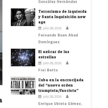
González Hernández
Terrorismo de izquierda
y Santa Inquisición new
age
julio 28, 2026
Fernando Buen Abad
Domínguez
El azúcar de las
estrellas
julio 28, 2026
Frei Betto
Cuba en la encrucijada
del “nuevo orden
trumpista/fascista”
julio 28, 2026
a
Enrique Ubieta Gómez.