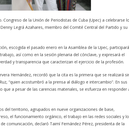
. Congreso de la Unión de Periodistas de Cuba (Upec) a celebrarse l
r Denny Legrá Azahares, miembro del Comité Central del Partido y su
ión, escogida el pasado enero en la Asamblea de la Upec, participar
rabajo, así como en la sesión plenaria del cónclave, y expresará el
verdad y transparencia que caracterizan el ejercicio de la profesión.
era Hernández, recordó que la cita es la primera que se realizará si
 Ruz, “quien acostumbró a la prensa al diálogo e intercambio”. En sus
o que a pesar de las carencias materiales, se esfuerza en responder 
os del territorio, agrupados en nueve organizaciones de base,
so, el funcionamiento orgánico, el trabajo en las redes sociales y l
 de comunicación, declaró Taimí Fernández Pérez, presidenta de la