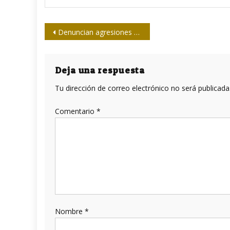
Navegación
Denuncian agresiones periodistas mexicanos
de
entradas
Deja una respuesta
Tu dirección de correo electrónico no será publicada
Comentario
*
Nombre
*