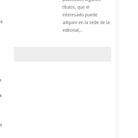
títulos, que el
interesado puede
os
adquirir en la sede de la
editorial,...
á
n
a
os