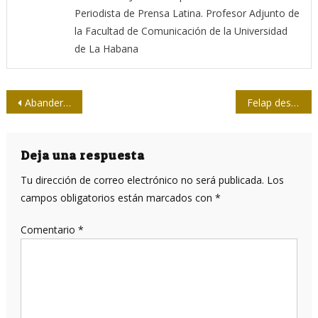
Periodista de Prensa Latina. Profesor Adjunto de
la Facultad de Comunicación de la Universidad
de La Habana
Navegación
Abanderada delegación de Guantánamo al X Congreso de la Upec
Felap desea éxitos al X Congreso de la Upec
de
entradas
Deja una respuesta
Tu dirección de correo electrónico no será publicada.
Los
campos obligatorios están marcados con
*
Comentario
*