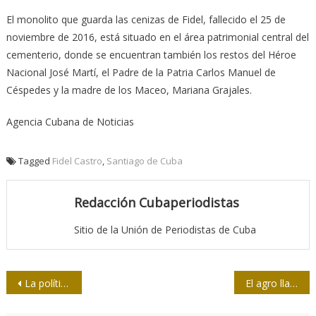
El monolito que guarda las cenizas de Fidel, fallecido el 25 de
noviembre de 2016, está situado en el área patrimonial central del
cementerio, donde se encuentran también los restos del Héroe
Nacional José Martí, el Padre de la Patria Carlos Manuel de
Céspedes y la madre de los Maceo, Mariana Grajales.
Agencia Cubana de Noticias
Tagged
Fidel Castro
,
Santiago de Cuba
Redacción Cubaperiodistas
Sitio de la Unión de Periodistas de Cuba
Navegación
La política cubana de Donald Trump está condenada al fracaso
El agro llama a la prensa
de