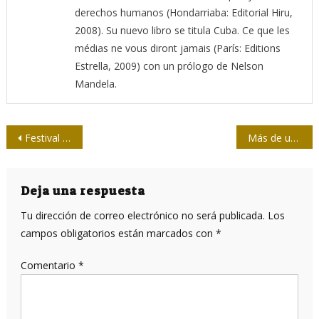
derechos humanos (Hondarriaba: Editorial Hiru,
2008). Su nuevo libro se titula Cuba. Ce que les
médias ne vous diront jamais (París: Editions
Estrella, 2009) con un prólogo de Nelson
Mandela.
Navegación
Festival Santiago Alvarez revive el documental
Más de un millón de personas han visitado tumba de Fidel
de
entradas
Deja una respuesta
Tu dirección de correo electrónico no será publicada.
Los
campos obligatorios están marcados con
*
Comentario
*