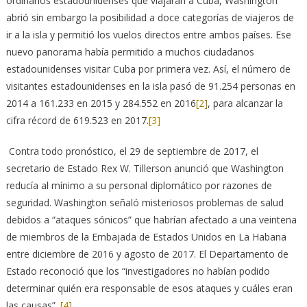
ordinarios estadounidenses que viajaran a Cuba, Washington
abrió sin embargo la posibilidad a doce categorías de viajeros de
ir a la isla y permitió los vuelos directos entre ambos países. Ese
nuevo panorama había permitido a muchos ciudadanos
estadounidenses visitar Cuba por primera vez. Así, el número de
visitantes estadounidenses en la isla pasó de 91.254 personas en
2014 a 161.233 en 2015 y 284.552 en 2016
[2]
, para alcanzar la
cifra récord de 619.523 en 2017.
[3]
Contra todo pronóstico, el 29 de septiembre de 2017, el
secretario de Estado Rex W. Tillerson anunció que Washington
reducía al mínimo a su personal diplomático por razones de
seguridad. Washington señaló misteriosos problemas de salud
debidos a “ataques sónicos” que habrían afectado a una veintena
de miembros de la Embajada de Estados Unidos en La Habana
entre diciembre de 2016 y agosto de 2017. El Departamento de
Estado reconoció que los “investigadores no habían podido
determinar quién era responsable de esos ataques y cuáles eran
las causas”.
[4]