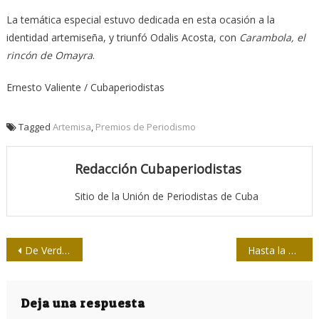
La temática especial estuvo dedicada en esta ocasión a la
identidad artemiseña, y triunfó Odalis Acosta, con
Carambola, el
rincón de Omayra
.
Ernesto Valiente / Cubaperiodistas
Tagged
Artemisa
,
Premios de Periodismo
Redacción Cubaperiodistas
Sitio de la Unión de Periodistas de Cuba
Navegación
De Verde Olivo se pinta la Feria
Hasta la Feria llegará Mujeres
de
entradas
Deja una respuesta