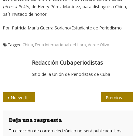
picos a Pekín,
de Henry Pérez Martínez, para distinguir a China,
país invitado de honor.
Por: Patricia María Guerra Soriano/Estudiante de Periodismo
Tagged
China
,
Feria Internacional del Libro
,
Verde Olivo
Redacción Cubaperiodistas
Sitio de la Unión de Periodistas de Cuba
Navegación
Nuevo libro recuerda que quien descuida las ideas, lo paga con la derrota
Premios de periodismo en Artemisa
de
entradas
Deja una respuesta
Tu dirección de correo electrónico no será publicada.
Los