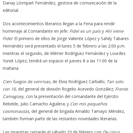
Danay Llompart Fernández, gestora de comunicación de la
editorial.
Dos acontecimientos literarios llegan a la Feria para rendir
homenaje al Comandante en Jefe:
Fidel es un país
y
Ahí viene
Fidel
. El primero de ellos de Jorge Valiente López y Sahily Tabares
Hernández será presentado el lunes 5 de febrero a las 2:00 p.m.
mientras el segundo, de Wilmer Rodríguez Fernández y Lourdes
Yunet López, tendrá un espacio el jueves 8 a las 11:00 de la
mañana.
Cien fuegos de sonrisas,
de Elvia Rodríguez Carballo;
Tan solo
con 16
, del general de división Rogelio Acevedo González;
Frente
Camagüey
, con la presentación del comandante del Ejército
Rebelde, Julio Camacho Aguilera; y
Con mis pequeños
cosmonautas
, del general de brigada Arnaldo Tamayo Méndez,
también forman parte de las restantes novedades literarias.
Las muestras cerrarán el sábado 10 de febrero con
De cinco