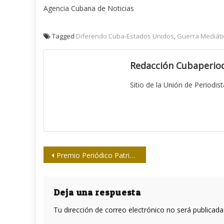
Agencia Cubana de Noticias
Tagged
Diferendo Cuba-Estados Unidos
,
Guerra Mediáti
Redacción Cubaperiod
Sitio de la Unión de Periodis
Navegación
Premio Periódico Patria para Eusebio Leal
de
entradas
Deja una respuesta
Tu dirección de correo electrónico no será publicada