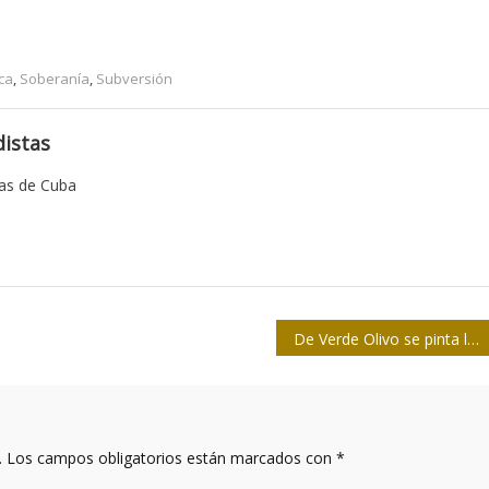
ca
,
Soberanía
,
Subversión
istas
tas de Cuba
De Verde Olivo se pinta la Feria
.
Los campos obligatorios están marcados con
*