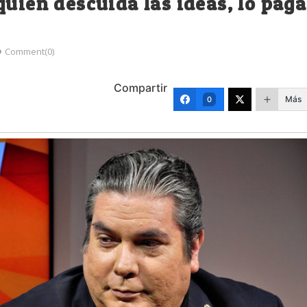
quien descuida las ideas, lo paga
Comment(0)
Compartir
Más
0