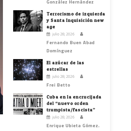
González Hernández
Terrorismo de izquierda
y Santa Inquisición new
age
julio 28, 2026
Fernando Buen Abad
Domínguez
El azúcar de las
estrellas
julio 28, 2026
Frei Betto
Cuba en la encrucijada
del “nuevo orden
trumpista/fascista”
julio 28, 2026
Enrique Ubieta Gómez.