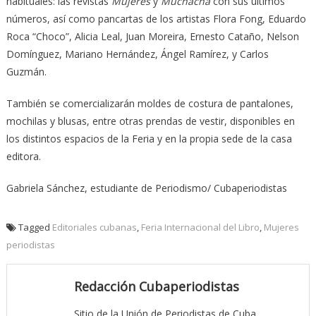
habituales: las revistas
Mujeres
y
Muchacha
con sus últimos
números, así como pancartas de los artistas Flora Fong, Eduardo
Roca “Choco”, Alicia Leal, Juan Moreira, Ernesto Cataño, Nelson
Domínguez, Mariano Hernández, Ángel Ramírez, y Carlos
Guzmán.
También se comercializarán moldes de costura de pantalones,
mochilas y blusas, entre otras prendas de vestir, disponibles en
los distintos espacios de la Feria y en la propia sede de la casa
editora.
Gabriela Sánchez, estudiante de Periodismo/ Cubaperiodistas
Tagged
Editoriales cubanas
,
Feria Internacional del Libro
,
Mujeres
periodistas
Redacción Cubaperiodistas
Sitio de la Unión de Periodistas de Cuba