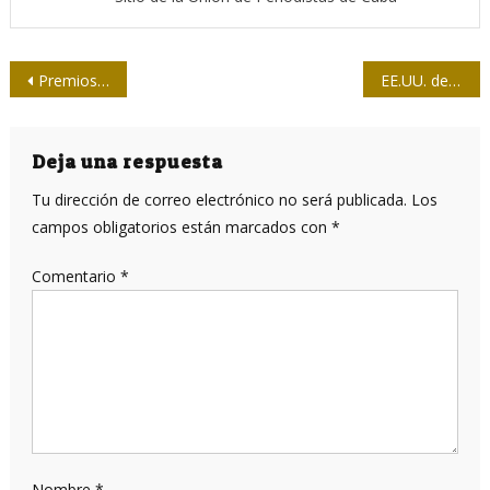
Navegación
Premios de periodismo en Artemisa
EE.UU. de vuelta a su fracasado guión contra Cuba
de
entradas
Deja una respuesta
Tu dirección de correo electrónico no será publicada.
Los
campos obligatorios están marcados con
*
Comentario
*
Nombre
*