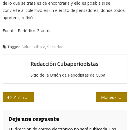
de lo que se trata es de encontrarla y ello es posible si se
convierte al colectivo en un ejército de pensadores, donde todos
aporten», refirió.
Fuente: Periódico Granma
Tagged
Salud pública
,
Sociedad
Redacción Cubaperiodistas
Sitio de la Unión de Periodistas de Cuba
Navegación
2017: un año a la medida de la juventud cubana
Moneda difícil
de
entradas
Deja una respuesta
Tu dirección de correo electrónico no será publicada.
Los