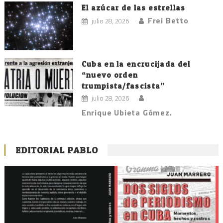
El azúcar de las estrellas
Frei Betto
julio 28, 2026
Cuba en la encrucijada del
“nuevo orden
trumpista/fascista”
julio 28, 2026
Enrique Ubieta Gómez.
EDITORIAL PABLO