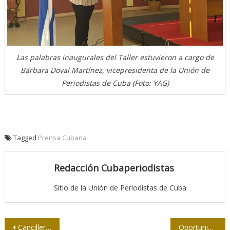
Las palabras inaugurales del Taller estuvieron a cargo de
Bárbara Doval Martínez, vicepresidenta de la Unión de
Periodistas de Cuba (Foto: YAG)
Tagged
Prensa Cubana
Redacción Cubaperiodistas
Sitio de la Unión de Periodistas de Cuba
Navegación
Canciller cubano ante la prensa en EE.UU: retroceso en las relaciones se ha agravado
Oportunidad para el cambio en la gestión de la prensa cubana