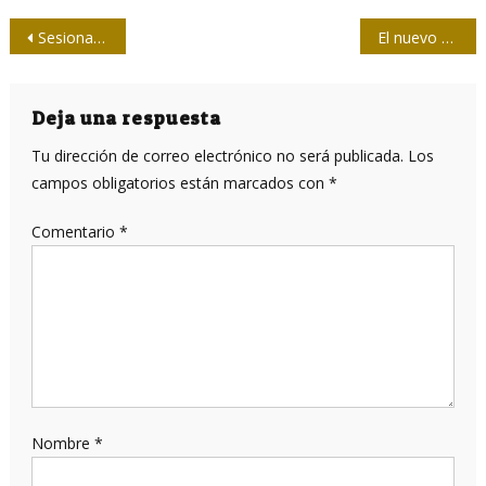
Navegación
Sesiona Taller nacional sobre modelos de gestión de la prensa cubana
El nuevo modelo de gestión puede comenzar por la web
de
entradas
Deja una respuesta
Tu dirección de correo electrónico no será publicada.
Los
campos obligatorios están marcados con
*
Comentario
*
Nombre
*