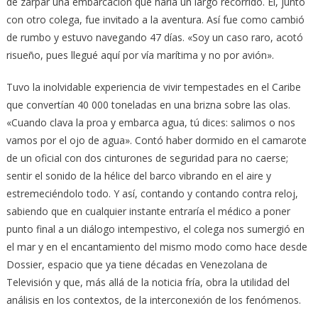
de zarpar una embarcación que haría un largo recorrido. Él, junto
con otro colega, fue invitado a la aventura. Así fue como cambió
de rumbo y estuvo navegando 47 días. «Soy un caso raro, acotó
risueño, pues llegué aquí por vía marítima y no por avión».
Tuvo la inolvidable experiencia de vivir tempestades en el Caribe
que convertían 40 000 toneladas en una brizna sobre las olas.
«Cuando clava la proa y embarca agua, tú dices: salimos o nos
vamos por el ojo de agua». Contó haber dormido en el camarote
de un oficial con dos cinturones de seguridad para no caerse;
sentir el sonido de la hélice del barco vibrando en el aire y
estremeciéndolo todo. Y así, contando y contando contra reloj,
sabiendo que en cualquier instante entraría el médico a poner
punto final a un diálogo intempestivo, el colega nos sumergió en
el mar y en el encantamiento del mismo modo como hace desde
Dossier, espacio que ya tiene décadas en Venezolana de
Televisión y que, más allá de la noticia fría, obra la utilidad del
análisis en los contextos, de la interconexión de los fenómenos.