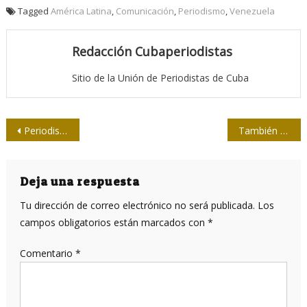
Tagged
América Latina
,
Comunicación
,
Periodismo
,
Venezuela
Redacción Cubaperiodistas
Sitio de la Unión de Periodistas de Cuba
Navegación
Periodistas de la televisión cienfueguera debatieron sobre el ejercicio de la profesión
También nos sentimos parte de Sierra de Cubitas
de
entradas
Deja una respuesta
Tu dirección de correo electrónico no será publicada.
Los
campos obligatorios están marcados con
*
Comentario
*