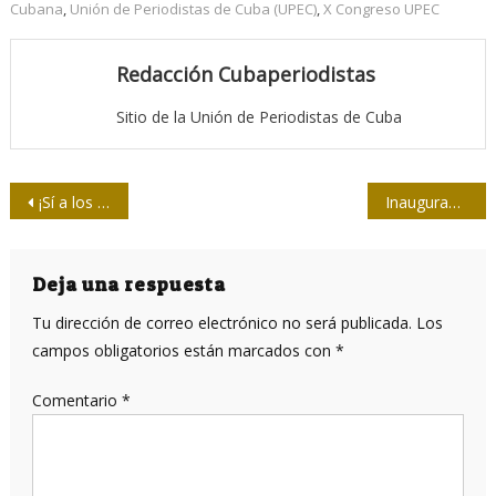
Cubana
,
Unión de Periodistas de Cuba (UPEC)
,
X Congreso UPEC
Redacción Cubaperiodistas
Sitio de la Unión de Periodistas de Cuba
Navegación
¡Sí a los americanismos!
Inauguran en Caracas muestra de carteles sobre bloqueo yanki a Cuba
de
entradas
Deja una respuesta
Tu dirección de correo electrónico no será publicada.
Los
campos obligatorios están marcados con
*
Comentario
*