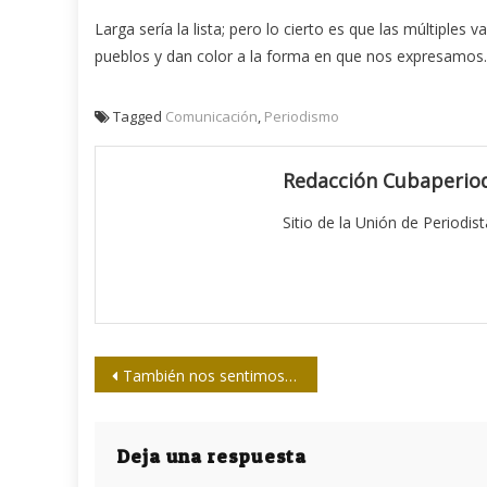
Larga sería la lista; pero lo cierto es que las múltiples
pueblos y dan color a la forma en que nos expresamos.
Tagged
Comunicación
,
Periodismo
Redacción Cubaperiod
Sitio de la Unión de Periodis
Navegación
También nos sentimos parte de Sierra de Cubitas
de
entradas
Deja una respuesta