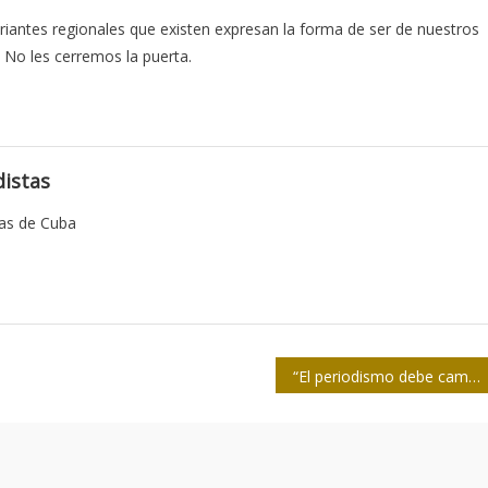
 variantes regionales que existen expresan la forma de ser de nuestros
 No les cerremos la puerta.
istas
tas de Cuba
“El periodismo debe caminar junto a la sociedad, parecerse a ella”