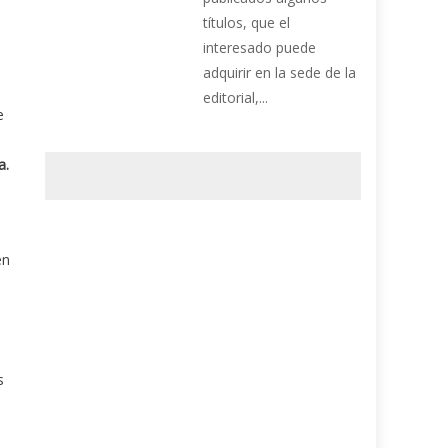
títulos, que el
interesado puede
adquirir en la sede de la
editorial,...
e
a.
en
e
s