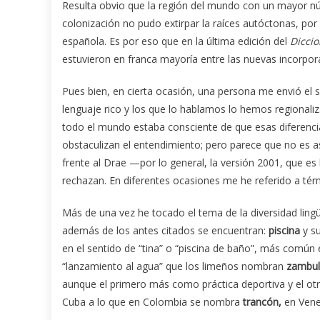
Resulta obvio que la región del mundo con un mayor nú
colonización no pudo extirpar la raíces autóctonas, po
española. Es por eso que en la última edición del
Diccio
estuvieron en franca mayoría entre las nuevas incorpor
Pues bien, en cierta ocasión, una persona me envió el 
lenguaje rico y los que lo hablamos lo hemos regiona
todo el mundo estaba consciente de que esas diferencia
obstaculizan el entendimiento; pero parece que no es as
frente al Drae —por lo general, la versión 2001, que es 
rechazan. En diferentes ocasiones me he referido a t
Más de una vez he tocado el tema de la diversidad lin
además de los antes citados se encuentran:
piscina
y s
en el sentido de “tina” o “piscina de baño”, más común 
“lanzamiento al agua” que los limeños nombran
zambul
aunque el primero más como práctica deportiva y el ot
Cuba a lo que en Colombia se nombra
trancón,
en Ven