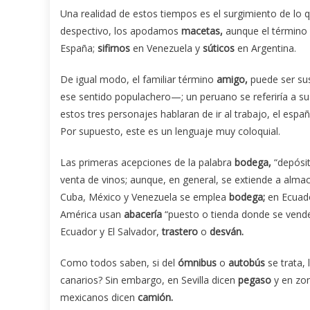
Una realidad de estos tiempos es el surgimiento de lo 
despectivo, los apodamos
macetas,
aunque el término 
España;
sifirnos
en Venezuela y
súticos
en Argentina.
De igual modo, el familiar término
amigo,
puede ser sus
ese sentido populachero—; un peruano se referiría a s
estos tres personajes hablaran de ir al trabajo, el españ
Por supuesto, este es un lenguaje muy coloquial.
Las primeras acepciones de la palabra
bodega,
“depósit
venta de vinos; aunque, en general, se extiende a almac
Cuba, México y Venezuela se emplea
bo
dega;
en Ecuad
América usan
abacería
“puesto o tienda donde se venden
Ecuador y El Salvador,
trastero
o
desván.
Como todos saben, si del
ómnibus
o
autobús
se trata,
canarios? Sin embargo, en Sevilla dicen
pegaso
y en zon
mexicanos dicen
camión.