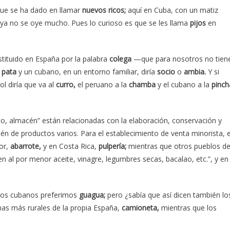
que se ha dado en llamar
nuevos ricos;
aquí en Cuba, con un matiz
ya no se oye mucho. Pues lo curioso es que se les llama
pijos
en
tituido en España por la palabra
colega
—que para nosotros no tien
u
pata
y un cubano, en un entorno familiar, diría
socio
o
ambia.
Y si
ol diría que va al
curro,
el peruano a la
chamba
y el cubano a la
pinch
o, almacén” están relacionadas con la elaboración, conservación y
én de productos varios. Para el establecimiento de venta minorista, 
or,
abarrote,
y en Costa Rica,
pulpería;
mientras que otros pueblos d
 al por menor aceite, vinagre, legumbres secas, bacalao, etc.”, y en
 los cubanos preferimos
guagua;
pero ¿sabía que así dicen también lo
as más rurales de la propia España,
camioneta,
mientras que los