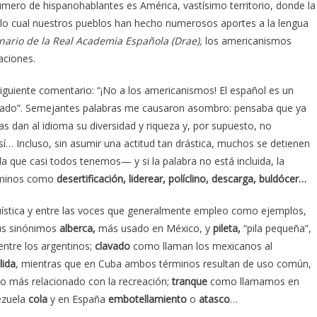
mero de hispanohablantes es América, vastísimo territorio, donde la
r lo cual nuestros pueblos han hecho numerosos aportes a la lengua
nario de la Real Academia Española (Drae),
los americanismos
aciones.
siguiente comentario: “¡No a los americanismos! El español es un
lizado”. Semejantes palabras me causaron asombro: pensaba que ya
s dan al idioma su diversidad y riqueza y, por supuesto, no
í… Incluso, sin asumir una actitud tan drástica, muchos se detienen
la que casi todos tenemos— y si la palabra no está incluida, la
érminos como
desertificación,
liderear, políclino, descarga, buldócer…
güística y entre las voces que generalmente empleo como ejemplos,
us sinónimos
alberca,
más usado en México, y
pileta,
“pila pequeña”,
entre los argentinos;
clavado
como llaman los mexicanos al
lida
, mientras que en Cuba ambos términos resultan de uso común,
ro más relacionado con la recreación;
tranque
como llamamos en
ezuela
cola
y en España
embotellamiento
o
atasco
…