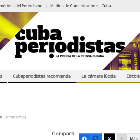
emérides del Periodismo
Medios de Comunicación en Cuba
s
Cubaperiodistas recomienda
La cámara lúcida
Editori
Comment(0)
Compartir
Más
0