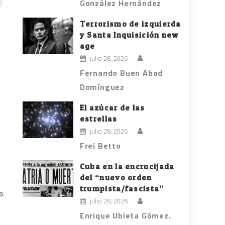
González Hernández
Terrorismo de izquierda
y Santa Inquisición new
age
julio 28, 2026
Fernando Buen Abad
Domínguez
El azúcar de las
estrellas
julio 28, 2026
Frei Betto
Cuba en la encrucijada
del “nuevo orden
trumpista/fascista”
a
julio 28, 2026
Enrique Ubieta Gómez.