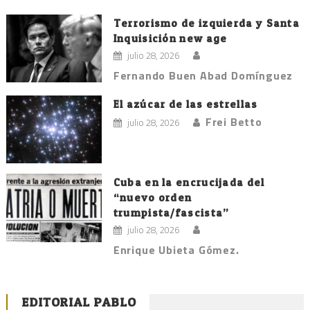
Terrorismo de izquierda y Santa
Inquisición new age
julio 28, 2026
Fernando Buen Abad Domínguez
El azúcar de las estrellas
Frei Betto
julio 28, 2026
Cuba en la encrucijada del
“nuevo orden
trumpista/fascista”
julio 28, 2026
Enrique Ubieta Gómez.
EDITORIAL PABLO