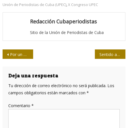
Unión de Periodistas de Cuba (UPEC)
,
X Congreso UPEC
Redacción Cubaperiodistas
Sitio de la Unión de Periodistas de Cuba
Navegación
Por un mejor periodismo
Sentido adiós a la colega Omayda Alonso
de
entradas
Deja una respuesta
Tu dirección de correo electrónico no será publicada.
Los
campos obligatorios están marcados con
*
Comentario
*