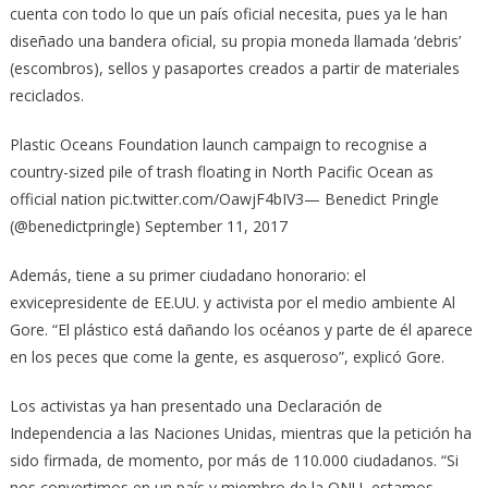
cuenta con todo lo que un país oficial necesita, pues ya le han
diseñado una bandera oficial, su propia moneda llamada ‘debris’
(escombros), sellos y pasaportes creados a partir de materiales
reciclados.
Plastic Oceans Foundation launch campaign to recognise a
country-sized pile of trash floating in North Pacific Ocean as
official nation pic.twitter.com/OawjF4bIV3— Benedict Pringle
(@benedictpringle) September 11, 2017
Además, tiene a su primer ciudadano honorario: el
exvicepresidente de EE.UU. y activista por el medio ambiente Al
Gore. “El plástico está dañando los océanos y parte de él aparece
en los peces que come la gente, es asqueroso”, explicó Gore.
Los activistas ya han presentado una Declaración de
Independencia a las Naciones Unidas, mientras que la petición ha
sido firmada, de momento, por más de 110.000 ciudadanos. “Si
nos convertimos en un país y miembro de la ONU, estamos