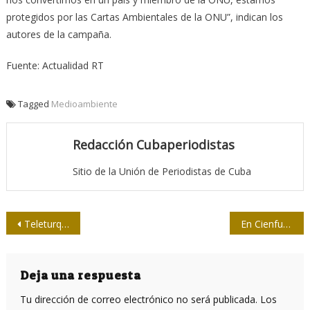
protegidos por las Cartas Ambientales de la ONU”, indican los
autores de la campaña.
Fuente: Actualidad RT
Tagged
Medioambiente
Redacción Cubaperiodistas
Sitio de la Unión de Periodistas de Cuba
Navegación
Teleturquino y Radio Triple M realizan asambleas X Congreso Upec
En Cienfuegos preparativos del X Congreso de la Upec
de
entradas
Deja una respuesta
Tu dirección de correo electrónico no será publicada.
Los