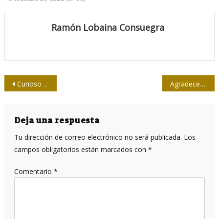
Ramón Lobaina Consuegra
Navegación
Curioso y penoso: un nuevo país de plástico en el Pacífico
Agradece Invasor ayuda de Televisión Avileña
de
entradas
Deja una respuesta
Tu dirección de correo electrónico no será publicada.
Los
campos obligatorios están marcados con
*
Comentario
*