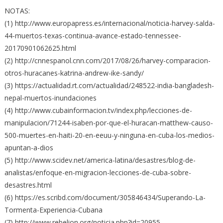
NOTAS:
(1) http://www.europapress.es/internacional/noticia-harvey-salda-
44-muertos-texas-continua-avance-estado-tennessee-
20170901062625.html
(2) http://cnnespanol.cnn.com/2017/08/26/harvey-comparacion-
otros-huracanes-katrina-andrew-ike-sandy/
(3) https://actualidad.rt.com/actualidad/248522-india-bangladesh-
nepal-muertos-inundaciones
(4) http://www.cubainformacion.tv/index.php/lecciones-de-
manipulacion/71244-isaben-por-que-el-huracan-matthew-causo-
500-muertes-en-haiti-20-en-eeuu-y-ninguna-en-cuba-los-medios-
apuntan-a-dios
(5) http://www.scidev.net/america-latina/desastres/blog-de-
analistas/enfoque-en-migracion-lecciones-de-cuba-sobre-
desastres.html
(6) https://es.scribd.com/document/305846434/Superando-La-
Tormenta-Experiencia-Cubana
(7) http://www.rebelion.org/noticia.php?id=20955