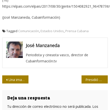
(16)
https://elpais.com/elpais/2017/08/30/gente/1504082921_964787.ht
(José Manzaneda, Cubainformación)
Tagged
Comunicación
,
Estados Unidos
,
Prensa Cubana
José Manzaneda
Periodista y cineasta vasco, director de
Cubainformación.tv
Navegación
Una imagen inusual en el Malecón habanero
Presidió Raúl acto por el LX aniversario del Cinco de Septiembre
de
entradas
Deja una respuesta
Tu dirección de correo electrónico no será publicada.
Los