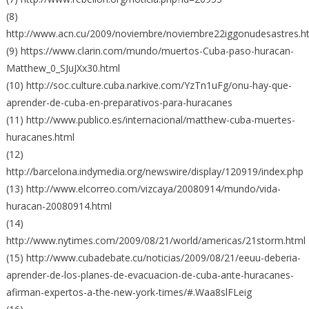
(8)
http://www.acn.cu/2009/noviembre/noviembre22iggonudesastres.h
(9) https://www.clarin.com/mundo/muertos-Cuba-paso-huracan-
Matthew_0_SJuJXx30.html
(10) http://soc.culture.cuba.narkive.com/YzTn1uFg/onu-hay-que-
aprender-de-cuba-en-preparativos-para-huracanes
(11) http://www.publico.es/internacional/matthew-cuba-muertes-
huracanes.html
(12)
http://barcelona.indymedia.org/newswire/display/120919/index.php
(13) http://www.elcorreo.com/vizcaya/20080914/mundo/vida-
huracan-20080914.html
(14)
http://www.nytimes.com/2009/08/21/world/americas/21storm.html
(15) http://www.cubadebate.cu/noticias/2009/08/21/eeuu-deberia-
aprender-de-los-planes-de-evacuacion-de-cuba-ante-huracanes-
afirman-expertos-a-the-new-york-times/#.Waa8slFLeig