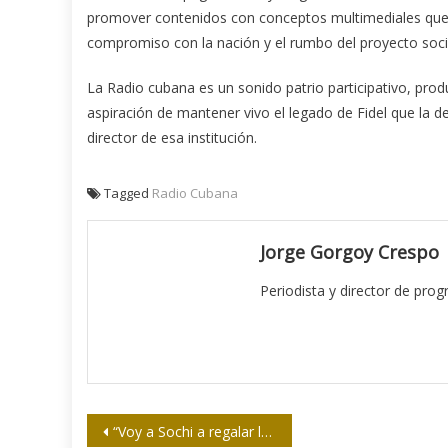
promover contenidos con conceptos multimediales que a
compromiso con la nación y el rumbo del proyecto socia
La Radio cubana es un sonido patrio participativo, produ
aspiración de mantener vivo el legado de Fidel que la 
director de esa institución.
Tagged
Radio Cubana
Jorge Gorgoy Crespo
Periodista y director de pro
Navegación
“Voy a Sochi a regalar la felicidad que tengo”