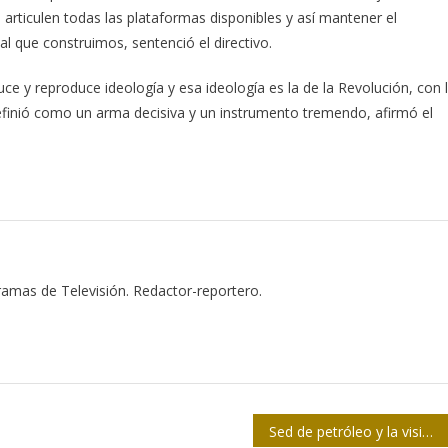
rticulen todas las plataformas disponibles y así mantener el
l que construimos, sentenció el directivo.
ce y reproduce ideología y esa ideología es la de la Revolución, con 
definió como un arma decisiva y un instrumento tremendo, afirmó el
gramas de Televisión. Redactor-reportero.
Sed de petróleo y la visión de un economista venezolano