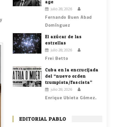
age
julio 28, 2026
Fernando Buen Abad
ey
Domínguez
El azúcar de las
estrellas
julio 28, 2026
Frei Betto
Cuba en la encrucijada
del “nuevo orden
trumpista/fascista”
julio 28, 2026
Enrique Ubieta Gómez.
EDITORIAL PABLO