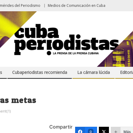
emérides del Periodismo
Medios de Comunicación en Cuba
s
Cubaperiodistas recomienda
La cámara lúcida
Editori
vas metas
ent(1)
Compartir
Más
0