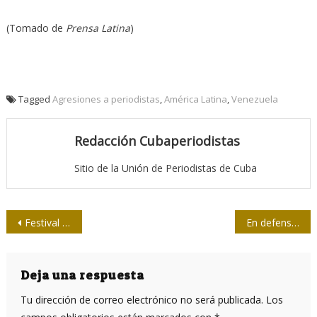
(Tomado de
Prensa Latina
)
Tagged
Agresiones a periodistas
,
América Latina
,
Venezuela
Redacción Cubaperiodistas
Sitio de la Unión de Periodistas de Cuba
Navegación
Festival Provincial de la Radio, para mirarse por dentro
En defensa de la historieta cubana
de
entradas
Deja una respuesta
Tu dirección de correo electrónico no será publicada.
Los