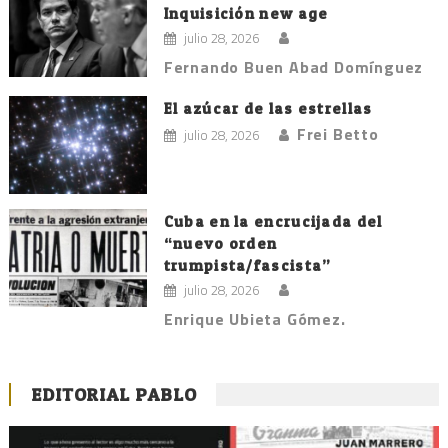
Inquisición new age
julio 28, 2026
Fernando Buen Abad Domínguez
El azúcar de las estrellas
Frei Betto
julio 28, 2026
Cuba en la encrucijada del
“nuevo orden
trumpista/fascista”
julio 28, 2026
Enrique Ubieta Gómez.
EDITORIAL PABLO