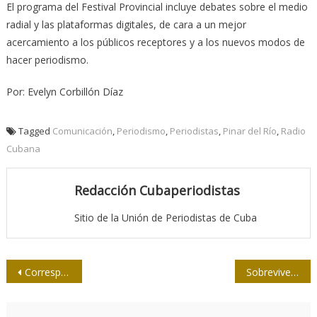
El programa del Festival Provincial incluye debates sobre el medio
radial y las plataformas digitales, de cara a un mejor
acercamiento a los públicos receptores y a los nuevos modos de
hacer periodismo.
Por: Evelyn Corbillón Díaz
Tagged
Comunicación
,
Periodismo
,
Periodistas
,
Pinar del Río
,
Radio
Cubana
Redacción Cubaperiodistas
Sitio de la Unión de Periodistas de Cuba
Navegación
Corresponsales de Radio Progreso en Matanzas
Sobrevive a un impacto de bala periodista de Telesur en Venezuela
de