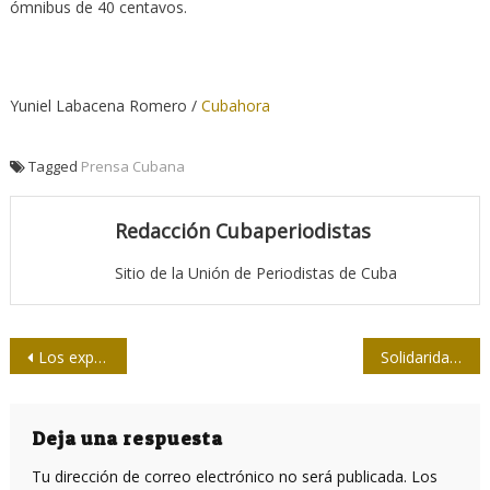
ómnibus de 40 centavos.
Yuniel Labacena Romero /
Cubahora
Tagged
Prensa Cubana
Redacción Cubaperiodistas
Sitio de la Unión de Periodistas de Cuba
Navegación
Los expertos en Venezuela y la posverdad
Solidaridad internacional con Revolución Bolivariana
de
entradas
Deja una respuesta
Tu dirección de correo electrónico no será publicada.
Los