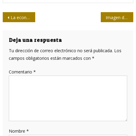
Navegación
La economía: tema permanente en el periodismo
Imagen de un asesinato gana el World Press Photo
de
entradas
Deja una respuesta
Tu dirección de correo electrónico no será publicada.
Los
campos obligatorios están marcados con
*
Comentario
*
Nombre
*