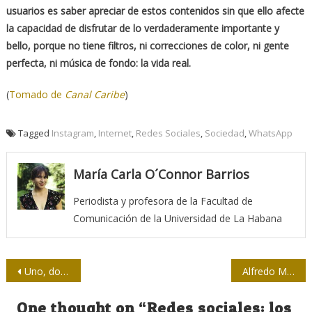
usuarios es saber apreciar de estos contenidos sin que ello afecte
la capacidad de disfrutar de lo verdaderamente importante y
bello, porque no tiene filtros, ni correcciones de color, ni gente
perfecta, ni música de fondo: la vida real.
(
Tomado de
Canal Caribe
)
Tagged
Instagram
,
Internet
,
Redes Sociales
,
Sociedad
,
WhatsApp
María Carla O´Connor Barrios
Periodista y profesora de la Facultad de
Comunicación de la Universidad de La Habana
Navegación
Uno, dos, tres, mi contraseña se fue
Alfredo Martirena: un periplo de muchas causas y pocos azares
de
One thought on “
Redes sociales: los