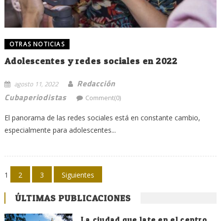
OTRAS NOTICIAS
Adolescentes y redes sociales en 2022
Redacción
agosto 11, 2022
Cubaperiodistas
Comment(0)
El panorama de las redes sociales está en constante cambio,
especialmente para adolescentes...
Navegación
1
2
3
Siguientes
de
ÚLTIMAS PUBLICACIONES
entradas
La ciudad que late en el centro