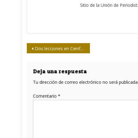
Sitio de la Unión de Periodis
Navegación
Dos lecciones en Cienfuegos
de
entradas
Deja una respuesta
Tu dirección de correo electrónico no será publicada
Comentario
*