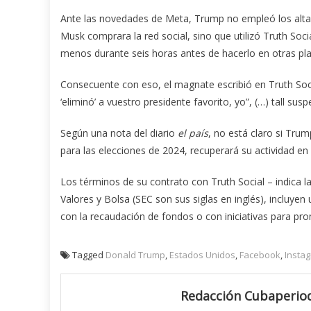
Ante las novedades de Meta, Trump no empleó los altav
Musk comprara la red social, sino que utilizó Truth Soci
menos durante seis horas antes de hacerlo en otras pl
Consecuente con eso, el magnate escribió en Truth Soci
‘eliminó’ a vuestro presidente favorito, yo”, (…) tall su
Según una nota del diario
el país
, no está claro si Tru
para las elecciones de 2024, recuperará su actividad e
Los términos de su contrato con Truth Social – indica 
Valores y Bolsa (SEC son sus siglas en inglés), incluye
con la recaudación de fondos o con iniciativas para pro
Tagged
Donald Trump
,
Estados Unidos
,
Facebook
,
Insta
Redacción Cubaperiod