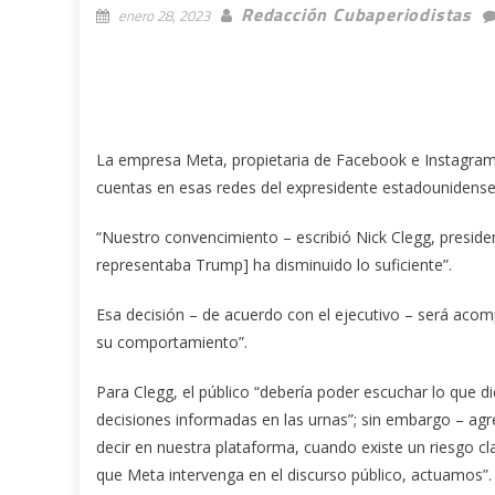
Redacción Cubaperiodistas
enero 28, 2023
La empresa Meta, propietaria de Facebook e Instagram,
cuentas en esas redes del expresidente estadouniden
“Nuestro convencimiento – escribió Nick Clegg, preside
representaba Trump] ha disminuido lo suficiente”.
Esa decisión – de acuerdo con el ejecutivo – será acom
su comportamiento”.
Para Clegg, el público “debería poder escuchar lo que d
decisiones informadas en las urnas”; sin embargo – agre
decir en nuestra plataforma, cuando existe un riesgo c
que Meta intervenga en el discurso público, actuamos”.