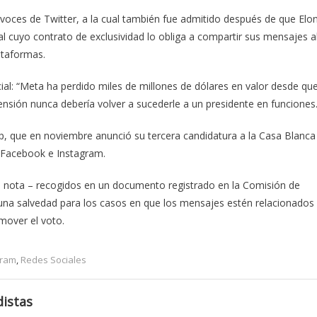
oces de Twitter, a la cual también fue admitido después de que Elo
al cuyo contrato de exclusividad lo obliga a compartir sus mensajes a
ataformas.
al: “Meta ha perdido miles de millones de dólares en valor desde qu
spensión nunca debería volver a sucederle a un presidente en funciones
mp, que en noviembre anunció su tercera candidatura a la Casa Blanca
n Facebook e Instagram.
la nota – recogidos en un documento registrado en la Comisión de
n una salvedad para los casos en que los mensajes estén relacionados
mover el voto.
gram
,
Redes Sociales
istas