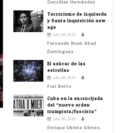
González Hernández
Terrorismo de izquierda
y Santa Inquisición new
age
julio 28, 2026
Fernando Buen Abad
Domínguez
El azúcar de las
estrellas
julio 28, 2026
Frei Betto
Cuba en la encrucijada
del “nuevo orden
trumpista/fascista”
julio 28, 2026
Enrique Ubieta Gómez.