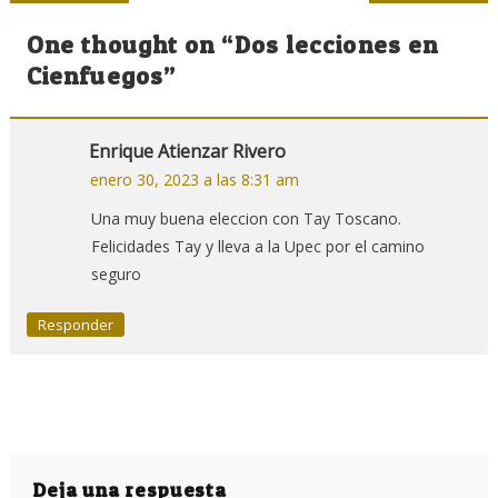
de
One thought on “
Dos lecciones en
entradas
Cienfuegos
”
Enrique Atienzar Rivero
enero 30, 2023 a las 8:31 am
Una muy buena eleccion con Tay Toscano.
Felicidades Tay y lleva a la Upec por el camino
seguro
Responder
Deja una respuesta