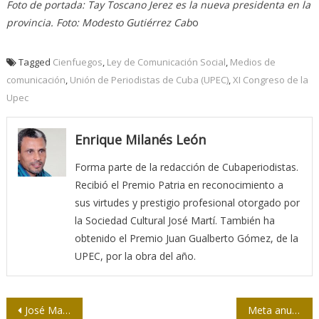
Foto de portada: Tay Toscano Jerez es la nueva presidenta en la
provincia. Foto: Modesto Gutiérrez Cab
o
Tagged
Cienfuegos
,
Ley de Comunicación Social
,
Medios de
comunicación
,
Unión de Periodistas de Cuba (UPEC)
,
XI Congreso de la
Upec
Enrique Milanés León
Forma parte de la redacción de Cubaperiodistas.
Recibió el Premio Patria en reconocimiento a
sus virtudes y prestigio profesional otorgado por
la Sociedad Cultural José Martí. También ha
obtenido el Premio Juan Gualberto Gómez, de la
UPEC, por la obra del año.
Navegación
José Martí: Un hombre de actos
Meta anuncia el regreso de Trump a Facebook e Instagram