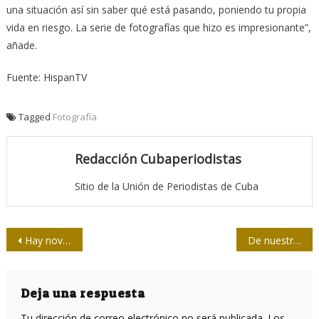
una situación así sin saber qué está pasando, poniendo tu propia
vida en riesgo. La serie de fotografías que hizo es impresionante”,
añade.
Fuente: HispanTV
Tagged
Fotografía
Redacción Cubaperiodistas
Sitio de la Unión de Periodistas de Cuba
Navegación
Hay novelas que realmente son historias
De nuestra prensa en 14F / Amores sobre el pavimento
de
entradas
Deja una respuesta
Tu dirección de correo electrónico no será publicada.
Los