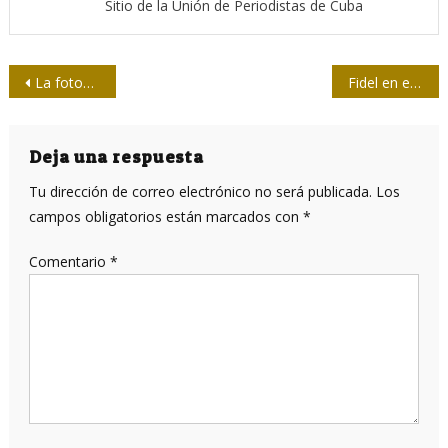
Sitio de la Unión de Periodistas de Cuba
Navegación
La fotografía de Fidel en la fachada de la Biblioteca Nacional
Fidel en el corazón del mundo
de
entradas
Deja una respuesta
Tu dirección de correo electrónico no será publicada.
Los
campos obligatorios están marcados con
*
Comentario
*