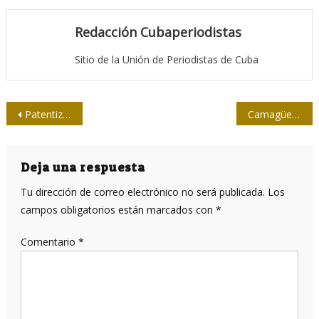
Redacción Cubaperiodistas
Sitio de la Unión de Periodistas de Cuba
Navegación
Patentiza Ciego de Ávila homenaje póstumo a Fidel
Camagüey abraza a Fidel
de
entradas
Deja una respuesta
Tu dirección de correo electrónico no será publicada.
Los
campos obligatorios están marcados con
*
Comentario
*