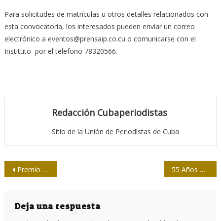
Para solicitudes de matrículas u otros detalles relacionados con
esta convocatoria, los interesados pueden enviar un correo
electrónico a eventos@prensaip.co.cu o comunicarse con el
Instituto por el telefono 78320566.
Redacción Cubaperiodistas
Sitio de la Unión de Periodistas de Cuba
Navegación
Premio Mariano Corona para periodista santiaguero Miguel Angel Gaínza
55 Años después
de
entradas
Deja una respuesta